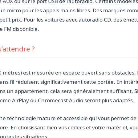
 AUX ou sur le port USB de l’autoradio. Certains modèles
ent un micro pour les appels mains libres. Des marques 
petit prix. Pour les voitures avec autoradio CD, des ém
e FM disponible.
s’attendre ?
 mètres) est mesurée en espace ouvert sans obstacles. E
sans fil réduisent significativement cette portée. En inté
dans un appartement, cela sera généralement suffisant. S
omme AirPlay ou Chromecast Audio seront plus adaptés.
ne technologie mature et accessible qui vous permet de 
re. En choisissant bien vos codecs et votre matériel, vo
outes les situations.