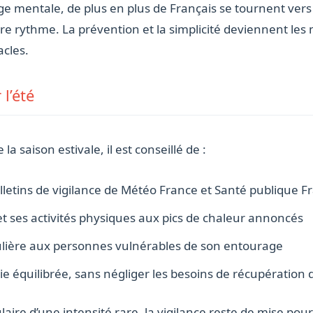
arge mentale, de plus en plus de Français se tournent ver
re rythme. La prévention et la simplicité deviennent le
acles.
l’été
a saison estivale, il est conseillé de :
lletins de vigilance de Météo France et Santé publique F
t ses activités physiques aux pics de chaleur annoncés
culière aux personnes vulnérables de son entourage
ie équilibrée, sans négliger les besoins de récupération 
aire d’une intensité rare, la vigilance reste de mise pour 