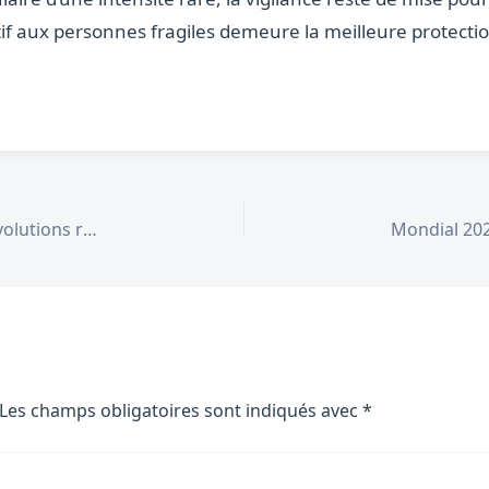
tif aux personnes fragiles demeure la meilleure protect
MaPrimeRénov’ 2026 : nouveaux plafonds et évolutions réglementaires du 1er juillet
Les champs obligatoires sont indiqués avec
*