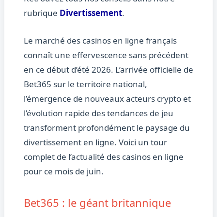
rubrique
Divertissement
.
Le marché des casinos en ligne français
connaît une effervescence sans précédent
en ce début d’été 2026. L’arrivée officielle de
Bet365 sur le territoire national,
l’émergence de nouveaux acteurs crypto et
l’évolution rapide des tendances de jeu
transforment profondément le paysage du
divertissement en ligne. Voici un tour
complet de l’actualité des casinos en ligne
pour ce mois de juin.
Bet365 : le géant britannique