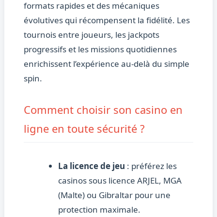
formats rapides et des mécaniques
évolutives qui récompensent la fidélité. Les
tournois entre joueurs, les jackpots
progressifs et les missions quotidiennes
enrichissent l’expérience au-delà du simple
spin.
Comment choisir son casino en
ligne en toute sécurité ?
La licence de jeu
: préférez les
casinos sous licence ARJEL, MGA
(Malte) ou Gibraltar pour une
protection maximale.