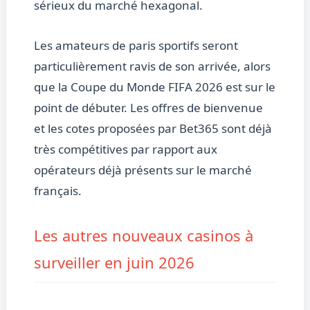
sérieux du marché hexagonal.
Les amateurs de paris sportifs seront
particulièrement ravis de son arrivée, alors
que la Coupe du Monde FIFA 2026 est sur le
point de débuter. Les offres de bienvenue
et les cotes proposées par Bet365 sont déjà
très compétitives par rapport aux
opérateurs déjà présents sur le marché
français.
Les autres nouveaux casinos à
surveiller en juin 2026