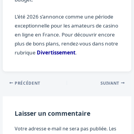
L’été 2026 s’annonce comme une période
exceptionnelle pour les amateurs de casino
en ligne en France. Pour découvrir encore
plus de bons plans, rendez-vous dans notre
rubrique
Divertissement
.
PRÉCÉDENT
SUIVANT
Laisser un commentaire
Votre adresse e-mail ne sera pas publiée.
Les