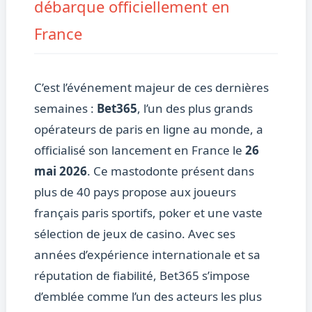
débarque officiellement en
France
C’est l’événement majeur de ces dernières
semaines :
Bet365
, l’un des plus grands
opérateurs de paris en ligne au monde, a
officialisé son lancement en France le
26
mai 2026
. Ce mastodonte présent dans
plus de 40 pays propose aux joueurs
français paris sportifs, poker et une vaste
sélection de jeux de casino. Avec ses
années d’expérience internationale et sa
réputation de fiabilité, Bet365 s’impose
d’emblée comme l’un des acteurs les plus