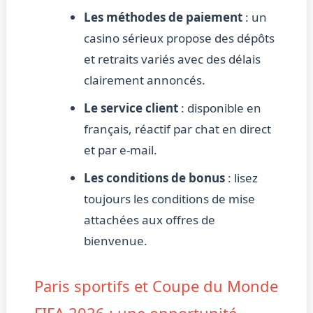
Les méthodes de paiement
: un
casino sérieux propose des dépôts
et retraits variés avec des délais
clairement annoncés.
Le service client
: disponible en
français, réactif par chat en direct
et par e-mail.
Les conditions de bonus
: lisez
toujours les conditions de mise
attachées aux offres de
bienvenue.
Paris sportifs et Coupe du Monde