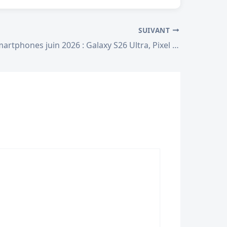
SUIVANT
Meilleurs smartphones juin 2026 : Galaxy S26 Ultra, Pixel 10 et les incontournables