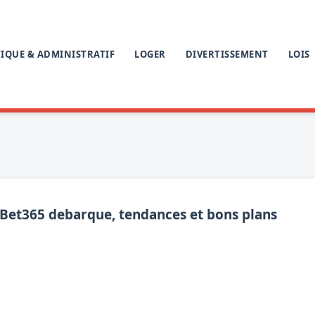
IQUE & ADMINISTRATIF
LOGER
DIVERTISSEMENT
LOIS
: Bet365 debarque, tendances et bons plans