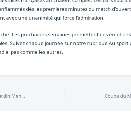
 villes françaises affichaient complet. Les bars sportif
 enflammés dès les premières minutes du match d’ouvertu
nt avec une unanimité qui force l’admiration.
he. Les prochaines semaines promettent des émotions i
les. Suivez chaque journée sur notre rubrique Au sport po
ndial pas comme les autres.
Sante mentale Grande cause nationale 2026 : Jardin Mental et Journee mondiale du bien-etre