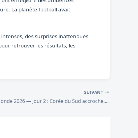
s ont enregistré des affluences
re. La planète football avait
ntenses, des surprises inattendues
ur retrouver les résultats, les
SUIVANT
Coupe du Monde 2026 — Jour 2 : Corée du Sud accroche, Canada résiste avec Alphonso Davies