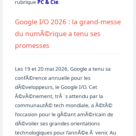
rubrique
PC & Cie
.
Google I/O 2026 : la grand-messe
du numÃ©rique a tenu ses
promesses
Les 19 et 20 mai 2026, Google a tenu sa
confÃ©rence annuelle pour les
dÃ©veloppeurs, le Google I/O. Cet
Ã©vÃ©nement, trÃ¨s attendu par la
communautÃ© tech mondiale, a Ã©tÃ©
l’occasion pour le gÃ©ant amÃ©ricain de
dÃ©voiler ses grandes orientations
technologiques pour l’annÃ©e Ã venir. Au