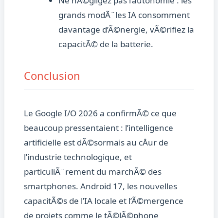
Ne nÃ©gligez pas l’autonomie : les
grands modÃ¨les IA consomment
davantage d’Ã©nergie, vÃ©rifiez la
capacitÃ© de la batterie.
Conclusion
Le Google I/O 2026 a confirmÃ© ce que
beaucoup pressentaient : l’intelligence
artificielle est dÃ©sormais au cÅur de
l’industrie technologique, et
particuliÃ¨rement du marchÃ© des
smartphones. Android 17, les nouvelles
capacitÃ©s de l’IA locale et l’Ã©mergence
de projets comme le tÃ©lÃ©phone