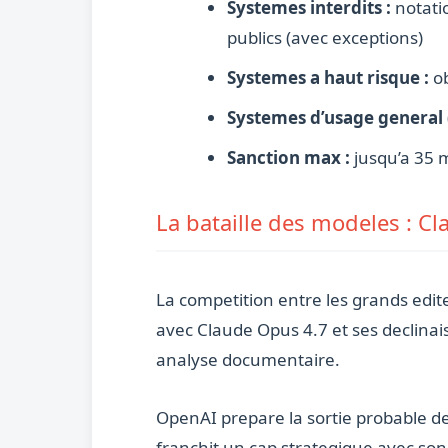
Systemes interdits :
notatio
publics (avec exceptions)
Systemes a haut risque :
ob
Systemes d’usage general 
Sanction max :
jusqu’a 35 m
La bataille des modeles : Cl
La competition entre les grands edi
avec Claude Opus 4.7 et ses declina
analyse documentaire.
OpenAI prepare la sortie probable d
franchit un cap strategique avec so