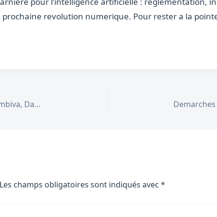
iere pour l’intelligence artificielle : reglementation, in
a prochaine revolution numerique. Pour rester a la pointe 
Meilleurs Bonus Casino en Ligne Juin 2026 : Gambiva, DaznBet et Bet365 a la Une
Les champs obligatoires sont indiqués avec
*