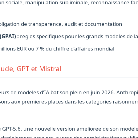
n sociale, manipulation subliminale, reconnaissance fac
ligation de transparence, audit et documentation
(GPAI) :
regles specifiques pour les grands modeles de 
illions EUR ou 7 % du chiffre d’affaires mondial
aude, GPT et Mistral
teurs de modeles d’IA bat son plein en juin 2026. Anthr
isons aux premieres places dans les categories raisonne
e GPT-5.6, une nouvelle version amelioree de son modele 
n deploiement accelere aupres des administrations publiq