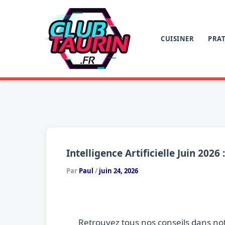
Aller
au
contenu
CUISINER
PRAT
Intelligence Artificielle Juin 20
Par
Paul
/
juin 24, 2026
Retrouvez tous nos conseils dans no