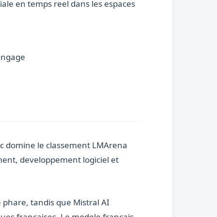
iale en temps reel dans les espaces
langage
opic domine le classement LMArena
ment, developpement logiciel et
phare, tandis que Mistral AI
ues francaises. Le modele francais