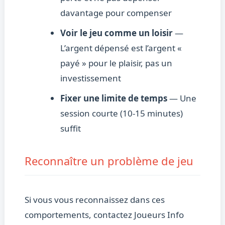
davantage pour compenser
Voir le jeu comme un loisir
—
L’argent dépensé est l’argent «
payé » pour le plaisir, pas un
investissement
Fixer une limite de temps
— Une
session courte (10-15 minutes)
suffit
Reconnaître un problème de jeu
Si vous vous reconnaissez dans ces
comportements, contactez Joueurs Info