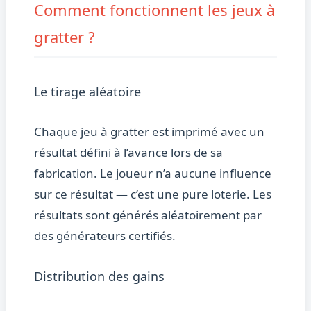
Comment fonctionnent les jeux à
gratter ?
Le tirage aléatoire
Chaque jeu à gratter est imprimé avec un
résultat défini à l’avance lors de sa
fabrication. Le joueur n’a aucune influence
sur ce résultat — c’est une pure loterie. Les
résultats sont générés aléatoirement par
des générateurs certifiés.
Distribution des gains