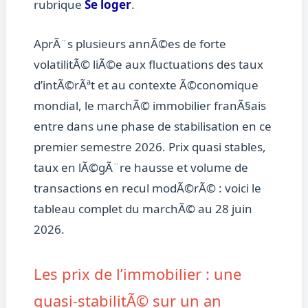
rubrique
Se loger
.
AprÃ¨s plusieurs annÃ©es de forte
volatilitÃ© liÃ©e aux fluctuations des taux
d’intÃ©rÃªt et au contexte Ã©conomique
mondial, le marchÃ© immobilier franÃ§ais
entre dans une phase de stabilisation en ce
premier semestre 2026. Prix quasi stables,
taux en lÃ©gÃ¨re hausse et volume de
transactions en recul modÃ©rÃ© : voici le
tableau complet du marchÃ© au 28 juin
2026.
Les prix de l’immobilier : une
quasi-stabilitÃ© sur un an