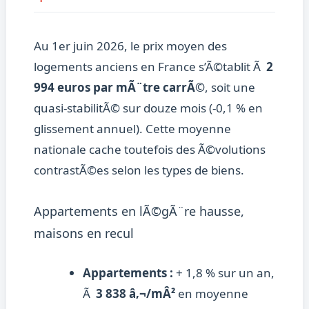
Au 1er juin 2026, le prix moyen des
logements anciens en France s’Ã©tablit Ã
2
994 euros par mÃ¨tre carrÃ©
, soit une
quasi-stabilitÃ© sur douze mois (-0,1 % en
glissement annuel). Cette moyenne
nationale cache toutefois des Ã©volutions
contrastÃ©es selon les types de biens.
Appartements en lÃ©gÃ¨re hausse,
maisons en recul
Appartements :
+ 1,8 % sur un an,
Ã
3 838 â‚¬/mÂ²
en moyenne