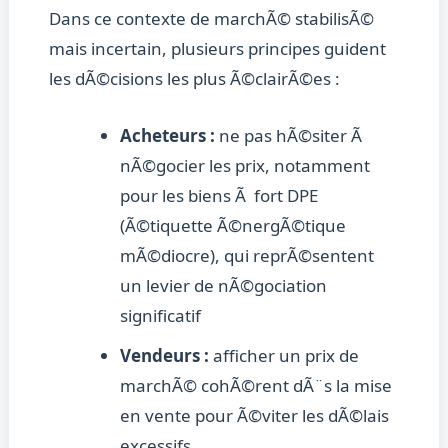
Dans ce contexte de marchÃ© stabilisÃ©
mais incertain, plusieurs principes guident
les dÃ©cisions les plus Ã©clairÃ©es :
Acheteurs :
ne pas hÃ©siter Ã
nÃ©gocier les prix, notamment
pour les biens Ã fort DPE
(Ã©tiquette Ã©nergÃ©tique
mÃ©diocre), qui reprÃ©sentent
un levier de nÃ©gociation
significatif
Vendeurs :
afficher un prix de
marchÃ© cohÃ©rent dÃ¨s la mise
en vente pour Ã©viter les dÃ©lais
excessifs