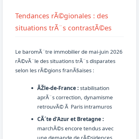
Tendances rÃ©gionales : des
situations trÃ¨s contrastÃ©es
Le baromÃ¨tre immobilier de mai-juin 2026
rÃ©vÃ¨le des situations trÃ¨s disparates
selon les rÃ©gions franÃ§aises :
ÃŽle-de-France :
stabilisation
aprÃ¨s correction, dynamisme
retrouvÃ© Ã Paris intramuros
CÃ´te d’Azur et Bretagne :
marchÃ©s encore tendus avec
une demande de rÃ©sidences