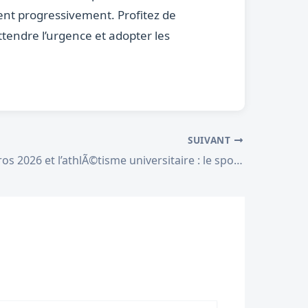
lent progressivement. Profitez de
tendre l’urgence et adopter les
SUIVANT
Roland-Garros 2026 et l’athlÃ©tisme universitaire : le sport franÃ§ais en fÃªte en mai