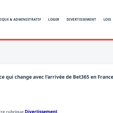
IQUE & ADMINISTRATIF
LOGER
DIVERTISSEMENT
LOIS
ce qui change avec l’arrivée de Bet365 en Franc
tre rubrique
Divertissement
.