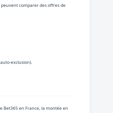
ui peuvent comparer des offres de
 auto-exclusion).
 de Bet365 en France, la montée en