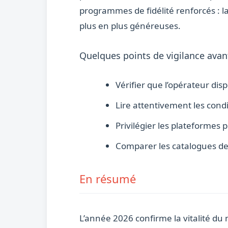
programmes de fidélité renforcés : l
plus en plus généreuses.
Quelques points de vigilance avant
Vérifier que l’opérateur dis
Lire attentivement les con
Privilégier les plateformes 
Comparer les catalogues de 
En résumé
L’année 2026 confirme la vitalité du