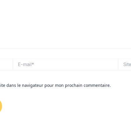
E-
Site
mail*
ite dans le navigateur pour mon prochain commentaire.