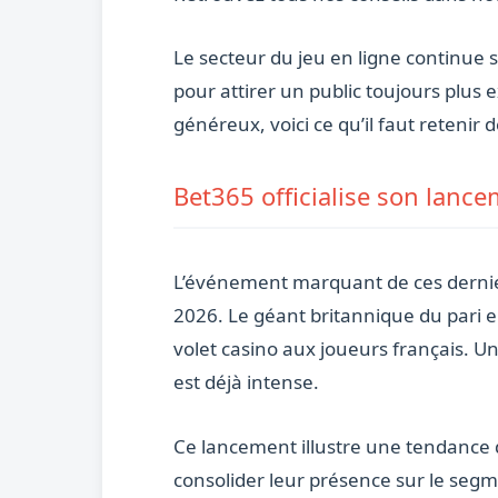
Le secteur du jeu en ligne continue 
pour attirer un public toujours plus
généreux, voici ce qu’il faut retenir d
Bet365 officialise son lanc
L’événement marquant de ces derniers
2026. Le géant britannique du pari e
volet casino aux joueurs français. U
est déjà intense.
Ce lancement illustre une tendance d
consolider leur présence sur le segm