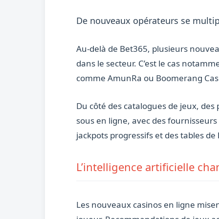
De nouveaux opérateurs se multip
Au-delà de Bet365, plusieurs nouvea
dans le secteur. C’est le cas notamm
comme AmunRa ou Boomerang Casino, q
Du côté des catalogues de jeux, de
sous en ligne, avec des fournisseur
jackpots progressifs et des tables de
L’intelligence artificielle ch
Les nouveaux casinos en ligne misent