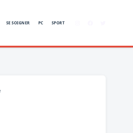
SE SOIGNER
PC
SPORT
e