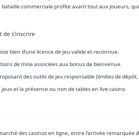
a bataille commerciale profite avant tout aux joueurs, q
 de s’inscrire
pose bien d’une licence de jeu valide et reconnue.
ditions de mise associées aux bonus de bienvenue.
proposant des outils de jeu responsable (limites de dépôt,
jeux et la présence ou non de tables en live casino.
 marché des casinos en ligne, entre l’arrivée remarquée