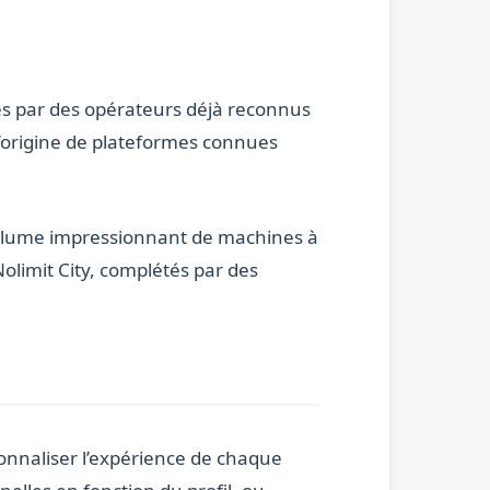
és par des opérateurs déjà reconnus
l’origine de plateformes connues
volume impressionnant de machines à
olimit City, complétés par des
nnaliser l’expérience de chaque