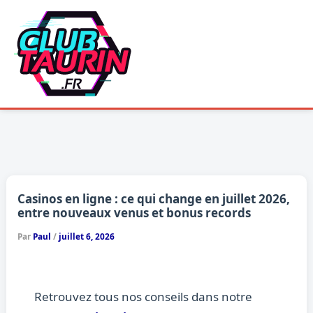
Aller
au
contenu
Casinos en ligne : ce qui change en juillet 2026,
entre nouveaux venus et bonus records
Par
Paul
/
juillet 6, 2026
Retrouvez tous nos conseils dans notre