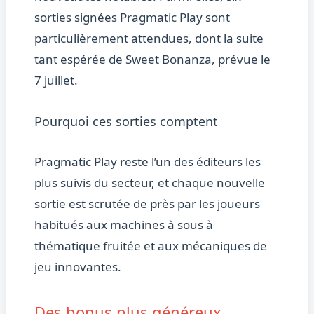
sorties signées Pragmatic Play sont
particulièrement attendues, dont la suite
tant espérée de Sweet Bonanza, prévue le
7 juillet.
Pourquoi ces sorties comptent
Pragmatic Play reste l’un des éditeurs les
plus suivis du secteur, et chaque nouvelle
sortie est scrutée de près par les joueurs
habitués aux machines à sous à
thématique fruitée et aux mécaniques de
jeu innovantes.
Des bonus plus généreux