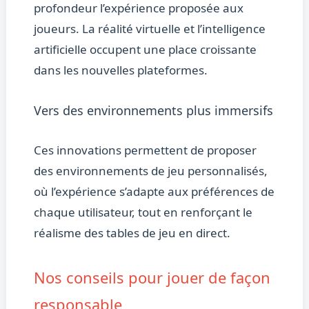
profondeur l’expérience proposée aux
joueurs. La réalité virtuelle et l’intelligence
artificielle occupent une place croissante
dans les nouvelles plateformes.
Vers des environnements plus immersifs
Ces innovations permettent de proposer
des environnements de jeu personnalisés,
où l’expérience s’adapte aux préférences de
chaque utilisateur, tout en renforçant le
réalisme des tables de jeu en direct.
Nos conseils pour jouer de façon
responsable