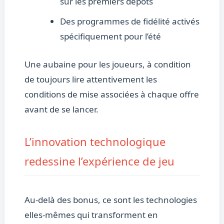
sur les premiers dépôts
Des programmes de fidélité activés
spécifiquement pour l’été
Une aubaine pour les joueurs, à condition
de toujours lire attentivement les
conditions de mise associées à chaque offre
avant de se lancer.
L’innovation technologique
redessine l’expérience de jeu
Au-delà des bonus, ce sont les technologies
elles-mêmes qui transforment en