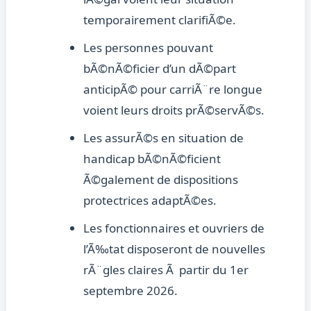
temporairement clarifiÃ©e.
Les personnes pouvant
bÃ©nÃ©ficier d’un dÃ©part
anticipÃ© pour carriÃ¨re longue
voient leurs droits prÃ©servÃ©s.
Les assurÃ©s en situation de
handicap bÃ©nÃ©ficient
Ã©galement de dispositions
protectrices adaptÃ©es.
Les fonctionnaires et ouvriers de
l’Ã‰tat disposeront de nouvelles
rÃ¨gles claires Ã partir du 1er
septembre 2026.