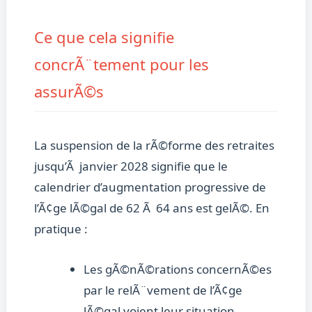
Ce que cela signifie
concrÃ¨tement pour les
assurÃ©s
La suspension de la rÃ©forme des retraites
jusqu’Ã janvier 2028 signifie que le
calendrier d’augmentation progressive de
l’Ã¢ge lÃ©gal de 62 Ã 64 ans est gelÃ©. En
pratique :
Les gÃ©nÃ©rations concernÃ©es
par le relÃ¨vement de l’Ã¢ge
lÃ©gal voient leur situation