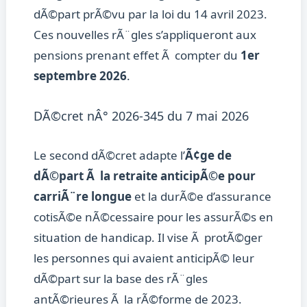
dÃ©part prÃ©vu par la loi du 14 avril 2023.
Ces nouvelles rÃ¨gles s’appliqueront aux
pensions prenant effet Ã compter du
1er
septembre 2026
.
DÃ©cret nÂ° 2026-345 du 7 mai 2026
Le second dÃ©cret adapte l’
Ã¢ge de
dÃ©part Ã la retraite anticipÃ©e pour
carriÃ¨re longue
et la durÃ©e d’assurance
cotisÃ©e nÃ©cessaire pour les assurÃ©s en
situation de handicap. Il vise Ã protÃ©ger
les personnes qui avaient anticipÃ© leur
dÃ©part sur la base des rÃ¨gles
antÃ©rieures Ã la rÃ©forme de 2023.