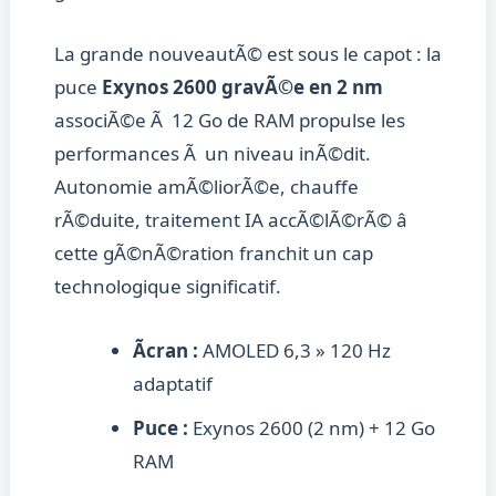
La grande nouveautÃ© est sous le capot : la
puce
Exynos 2600 gravÃ©e en 2 nm
associÃ©e Ã 12 Go de RAM propulse les
performances Ã un niveau inÃ©dit.
Autonomie amÃ©liorÃ©e, chauffe
rÃ©duite, traitement IA accÃ©lÃ©rÃ© â
cette gÃ©nÃ©ration franchit un cap
technologique significatif.
Ãcran :
AMOLED 6,3 » 120 Hz
adaptatif
Puce :
Exynos 2600 (2 nm) + 12 Go
RAM