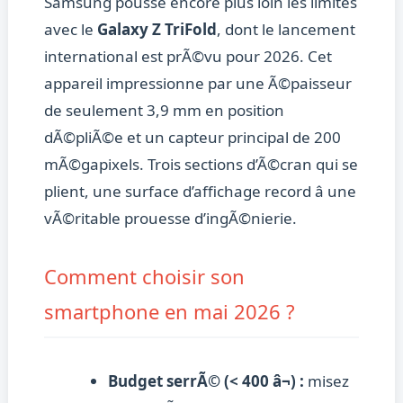
Samsung pousse encore plus loin les limites
avec le
Galaxy Z TriFold
, dont le lancement
international est prÃ©vu pour 2026. Cet
appareil impressionne par une Ã©paisseur
de seulement 3,9 mm en position
dÃ©pliÃ©e et un capteur principal de 200
mÃ©gapixels. Trois sections d’Ã©cran qui se
plient, une surface d’affichage record â une
vÃ©ritable prouesse d’ingÃ©nierie.
Comment choisir son
smartphone en mai 2026 ?
Budget serrÃ© (< 400 â¬) :
misez