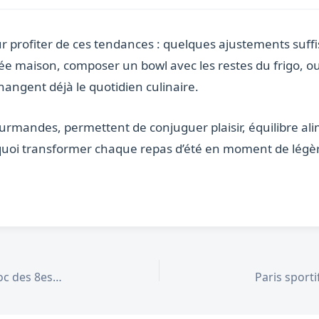
ur profiter de ces tendances : quelques ajustements suf
tée maison, composer un bowl avec les restes du frigo, 
changent déjà le quotidien culinaire.
gourmandes, permettent de conjuguer plaisir, équilibre al
quoi transformer chaque repas d’été en moment de légèret
Coupe du monde 2026 : Brésil – Norvège, le choc des 8es de finale du 5 juillet