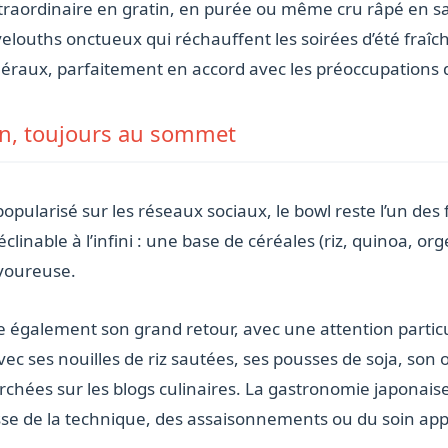
xtraordinaire en gratin, en purée ou même cru râpé en s
velouths onctueux qui réchauffent les soirées d’été fraî
néraux, parfaitement en accord avec les préoccupations
ion, toujours au sommet
pularisé sur les réseaux sociaux, le bowl reste l’un des 
clinable à l’infini : une base de céréales (riz, quinoa, or
avoureuse.
ne également son grand retour, avec une attention partic
vec ses nouilles de riz sautées, ses pousses de soja, son
cherchées sur les blogs culinaires. La gastronomie japona
’agisse de la technique, des assaisonnements ou du soin ap