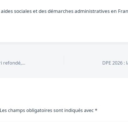
s aides sociales et des démarches administratives en Fra
IA et smartphones en juin 2026 : iOS 27 avec Siri refondé, Android se transforme, les prix s’envolent
Les champs obligatoires sont indiqués avec
*