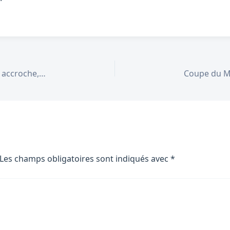
Coupe du Monde 2026 — Jour 2 : Corée du Sud accroche, Canada résiste avec Alphonso Davies
Les champs obligatoires sont indiqués avec
*