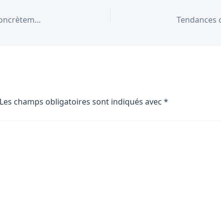
Gaz, petits colis, crypto-actifs : ce qui change concrètement pour les Français depuis le 1er juillet 2026
Les champs obligatoires sont indiqués avec
*