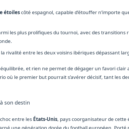
e étoiles
côté espagnol, capable d’étouffer n’importe que
rmi les plus prolifiques du tournoi, avec des transitions r
onde.
, la rivalité entre les deux voisins ibériques dépassant la
 équilibrée, et rien ne permet de dégager un favori clair 
o où le premier but pourrait s’avérer décisif, tant les d
 à son destin
 choc entre les
États-Unis
, pays coorganisateur de cette 
arné une génération dorée du football européen. Porté p