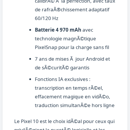
calibrÃ© Ã la perfection, avec taux
de rafraÃ®chissement adaptatif
60/120 Hz
Batterie 4 970 mAh
avec
technologie magnÃ©tique
PixelSnap pour la charge sans fil
7 ans de mises Ã jour Android et
de sÃ©curitÃ© garantis
Fonctions IA exclusives :
transcription en temps rÃ©el,
effacement magique en vidÃ©o,
traduction simultanÃ©e hors ligne
Le Pixel 10 est le choix idÃ©al pour ceux qui
privilÃ©gient la puretÃ© logicielle et les