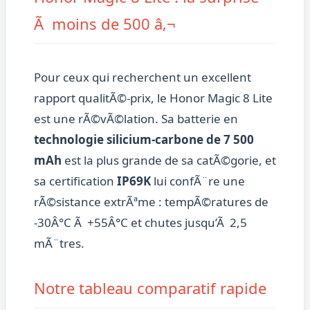
Ã moins de 500 â‚¬
Pour ceux qui recherchent un excellent
rapport qualitÃ©-prix, le Honor Magic 8 Lite
est une rÃ©vÃ©lation. Sa batterie en
technologie silicium-carbone de 7 500
mAh
est la plus grande de sa catÃ©gorie, et
sa certification
IP69K
lui confÃ¨re une
rÃ©sistance extrÃªme : tempÃ©ratures de
-30Â°C Ã +55Â°C et chutes jusqu’Ã 2,5
mÃ¨tres.
Notre tableau comparatif rapide