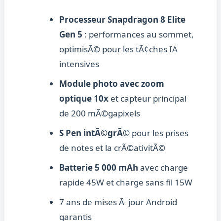
Processeur Snapdragon 8 Elite
Gen 5
: performances au sommet,
optimisÃ© pour les tÃ¢ches IA
intensives
Module photo avec zoom
optique 10x
et capteur principal
de 200 mÃ©gapixels
S Pen intÃ©grÃ©
pour les prises
de notes et la crÃ©ativitÃ©
Batterie 5 000 mAh
avec charge
rapide 45W et charge sans fil 15W
7 ans de mises Ã jour Android
garantis