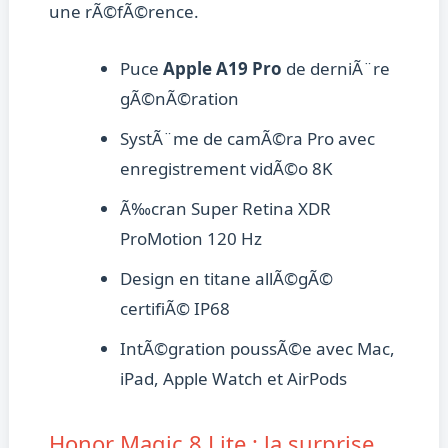
une rÃ©fÃ©rence.
Puce
Apple A19 Pro
de derniÃ¨re
gÃ©nÃ©ration
SystÃ¨me de camÃ©ra Pro avec
enregistrement vidÃ©o 8K
Ã‰cran Super Retina XDR
ProMotion 120 Hz
Design en titane allÃ©gÃ©
certifiÃ© IP68
IntÃ©gration poussÃ©e avec Mac,
iPad, Apple Watch et AirPods
Honor Magic 8 Lite : la surprise