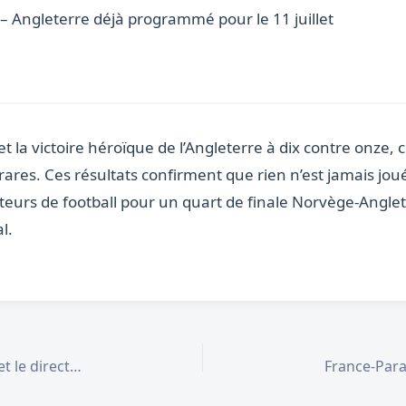
– Angleterre déjà programmé pour le 11 juillet
 et la victoire héroïque de l’Angleterre à dix contre onze,
ares. Ces résultats confirment que rien n’est jamais jou
eurs de football pour un quart de finale Norvège-Angle
l.
Casinos en ligne 2026 : l’intelligence artificielle et le direct redessinent le divertissement