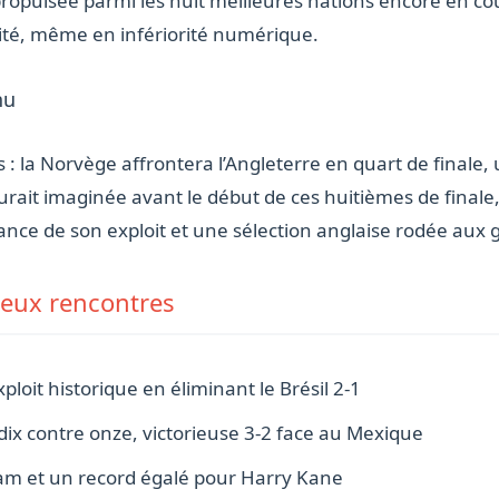
ropulsée parmi les huit meilleures nations encore en cou
sité, même en infériorité numérique.
nu
 : la Norvège affrontera l’Angleterre en quart de finale,
rait imaginée avant le début de ces huitièmes de finale,
ance de son exploit et une sélection anglaise rodée aux
 deux rencontres
loit historique en éliminant le Brésil 2-1
ix contre onze, victorieuse 3-2 face au Mexique
am et un record égalé pour Harry Kane