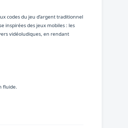
ux codes du jeu d’argent traditionnel
 inspirées des jeux mobiles : les
vers vidéoludiques, en rendant
 fluide.