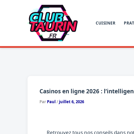
Aller
au
contenu
CUISINER
PRAT
Casinos en ligne 2026 : l’intellige
Par
Paul
/
juillet 6, 2026
Retrouvez tous nos conseils dans no