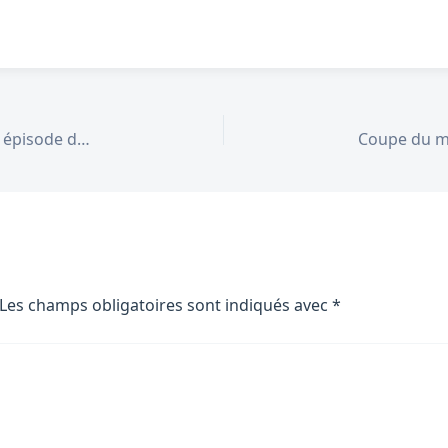
Canicule 2026 : comment se protéger après un épisode de chaleur historique
Les champs obligatoires sont indiqués avec
*