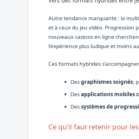
Vers des formats hybrides entre je
Autre tendance marquante : la multip
et à ceux du jeu vidéo. Progression 
nouveaux casinos en ligne cherchent
l’expérience plus ludique et moins a
Ces formats hybrides s’accompagnen
Des
graphismes soignés
, 
Des
applications mobiles 
Des
systèmes de progress
Ce qu’il faut retenir pour le