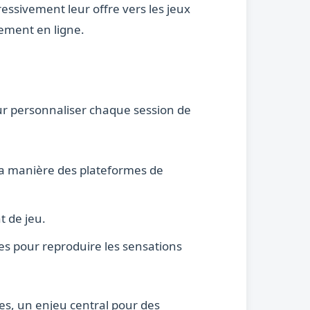
ressivement leur offre vers les jeux
sement en ligne.
pour personnaliser chaque session de
la manière des plateformes de
t de jeu.
tes pour reproduire les sensations
s, un enjeu central pour des