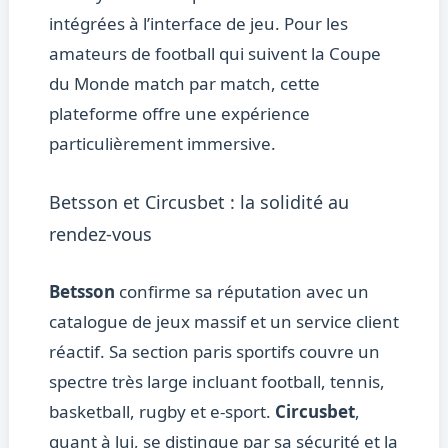
intégrées à l’interface de jeu. Pour les
amateurs de football qui suivent la Coupe
du Monde match par match, cette
plateforme offre une expérience
particulièrement immersive.
Betsson et Circusbet : la solidité au
rendez-vous
Betsson
confirme sa réputation avec un
catalogue de jeux massif et un service client
réactif. Sa section paris sportifs couvre un
spectre très large incluant football, tennis,
basketball, rugby et e-sport.
Circusbet
,
quant à lui, se distingue par sa sécurité et la