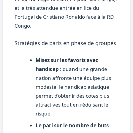
et la très attendue entrée en lice du
Portugal de Cristiano Ronaldo face à la RD
Congo.
Stratégies de paris en phase de groupes
Misez sur les favoris avec
handicap
: quand une grande
nation affronte une équipe plus
modeste, le handicap asiatique
permet d’obtenir des cotes plus
attractives tout en réduisant le
risque.
Le pari sur le nombre de buts
: