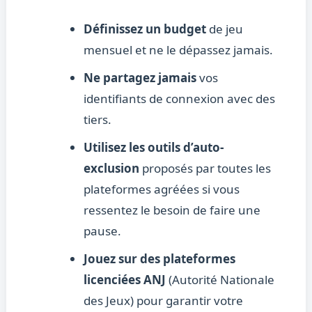
Définissez un budget
de jeu
mensuel et ne le dépassez jamais.
Ne partagez jamais
vos
identifiants de connexion avec des
tiers.
Utilisez les outils d’auto-
exclusion
proposés par toutes les
plateformes agréées si vous
ressentez le besoin de faire une
pause.
Jouez sur des plateformes
licenciées ANJ
(Autorité Nationale
des Jeux) pour garantir votre