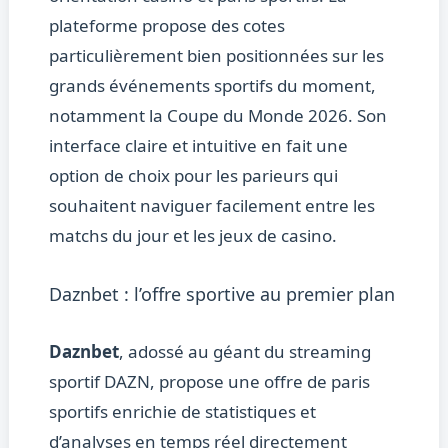
plateforme propose des cotes
particulièrement bien positionnées sur les
grands événements sportifs du moment,
notamment la Coupe du Monde 2026. Son
interface claire et intuitive en fait une
option de choix pour les parieurs qui
souhaitent naviguer facilement entre les
matchs du jour et les jeux de casino.
Daznbet : l’offre sportive au premier plan
Daznbet
, adossé au géant du streaming
sportif DAZN, propose une offre de paris
sportifs enrichie de statistiques et
d’analyses en temps réel directement