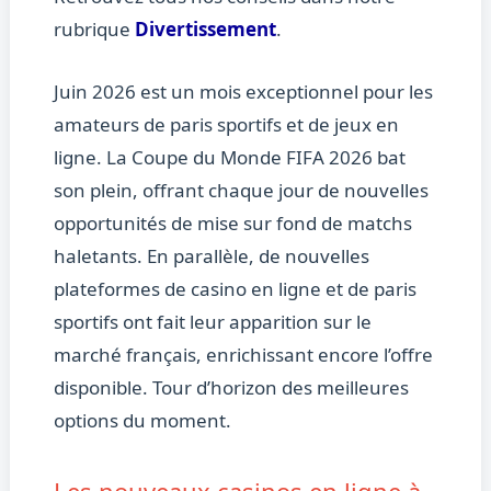
rubrique
Divertissement
.
Juin 2026 est un mois exceptionnel pour les
amateurs de paris sportifs et de jeux en
ligne. La Coupe du Monde FIFA 2026 bat
son plein, offrant chaque jour de nouvelles
opportunités de mise sur fond de matchs
haletants. En parallèle, de nouvelles
plateformes de casino en ligne et de paris
sportifs ont fait leur apparition sur le
marché français, enrichissant encore l’offre
disponible. Tour d’horizon des meilleures
options du moment.