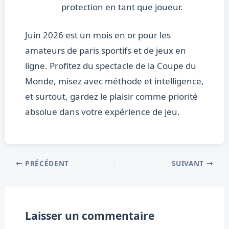
protection en tant que joueur.
Juin 2026 est un mois en or pour les
amateurs de paris sportifs et de jeux en
ligne. Profitez du spectacle de la Coupe du
Monde, misez avec méthode et intelligence,
et surtout, gardez le plaisir comme priorité
absolue dans votre expérience de jeu.
PRÉCÉDENT
SUIVANT
Laisser un commentaire