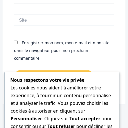
mail*
Site
Enregistrer mon nom, mon e-mail et mon site
dans le navigateur pour mon prochain
commentaire.
Nous respectons votre vie privée
Les cookies nous aident à améliorer votre
expérience, à fournir un contenu personnalisé
et à analyser le trafic. Vous pouvez choisir les
cookies à autoriser en cliquant sur
Personnaliser
. Cliquez sur
Tout accepter
pour
consentir ou sur
Tout refuser
pour décliner les