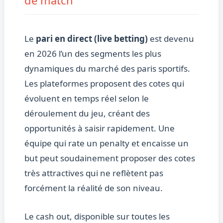
de match
Le
pari en direct (live betting)
est devenu
en 2026 l’un des segments les plus
dynamiques du marché des paris sportifs.
Les plateformes proposent des cotes qui
évoluent en temps réel selon le
déroulement du jeu, créant des
opportunités à saisir rapidement. Une
équipe qui rate un penalty et encaisse un
but peut soudainement proposer des cotes
très attractives qui ne reflètent pas
forcément la réalité de son niveau.
Le cash out, disponible sur toutes les