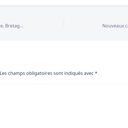
Immobilier juin 2026 : le marché reprend souffle, Bretagne et PACA en tête de la dynamique
Les champs obligatoires sont indiqués avec
*