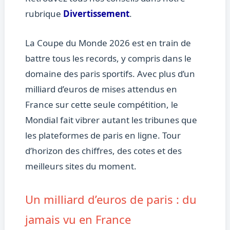
rubrique
Divertissement
.
La Coupe du Monde 2026 est en train de
battre tous les records, y compris dans le
domaine des paris sportifs. Avec plus d’un
milliard d’euros de mises attendus en
France sur cette seule compétition, le
Mondial fait vibrer autant les tribunes que
les plateformes de paris en ligne. Tour
d’horizon des chiffres, des cotes et des
meilleurs sites du moment.
Un milliard d’euros de paris : du
jamais vu en France