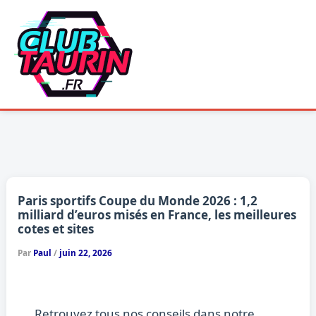
Aller
au
contenu
Paris sportifs Coupe du Monde 2026 : 1,2
milliard d’euros misés en France, les meilleures
cotes et sites
Par
Paul
/
juin 22, 2026
Retrouvez tous nos conseils dans notre