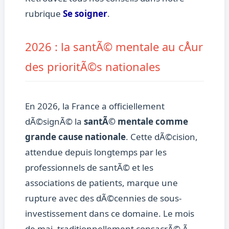
rubrique
Se soigner
.
2026 : la santÃ© mentale au cÅur
des prioritÃ©s nationales
En 2026, la France a officiellement
dÃ©signÃ© la
santÃ© mentale comme
grande cause nationale
. Cette dÃ©cision,
attendue depuis longtemps par les
professionnels de santÃ© et les
associations de patients, marque une
rupture avec des dÃ©cennies de sous-
investissement dans ce domaine. Le mois
de mai, traditionnellement consacrÃ© Ã