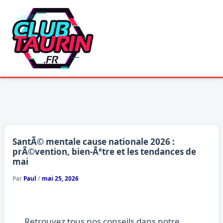
Aller
au
contenu
SantÃ© mentale cause nationale 2026 :
prÃ©vention, bien-Ãªtre et les tendances de
mai
Par
Paul
/
mai 25, 2026
Retrouvez tous nos conseils dans notre