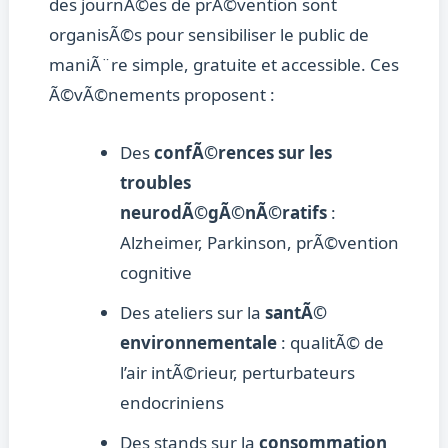
des journÃ©es de prÃ©vention sont
organisÃ©s pour sensibiliser le public de
maniÃ¨re simple, gratuite et accessible. Ces
Ã©vÃ©nements proposent :
Des
confÃ©rences sur les
troubles
neurodÃ©gÃ©nÃ©ratifs
:
Alzheimer, Parkinson, prÃ©vention
cognitive
Des ateliers sur la
santÃ©
environnementale
: qualitÃ© de
l’air intÃ©rieur, perturbateurs
endocriniens
Des stands sur la
consommation