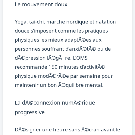
Le mouvement doux
Yoga, tai-chi, marche nordique et natation
douce s’imposent comme les pratiques
physiques les mieux adaptÃ©es aux
personnes souffrant d’anxiÃ©tÃ© ou de
dÃ©pression lÃ©gÃ¨re. L’OMS
recommande 150 minutes d’activitÃ©
physique modÃ©rÃ©e par semaine pour
maintenir un bon Ã©quilibre mental.
La dÃ©connexion numÃ©rique
progressive
DÃ©signer une heure sans Ã©cran avant le