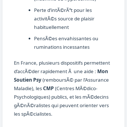
Perte d’intÃ©rÃªt pour les
activitÃ©s source de plaisir
habituellement
PensÃ©es envahissantes ou
ruminations incessantes
En France, plusieurs dispositifs permettent
d’accÃ©der rapidement Ã une aide :
Mon
Soutien Psy
(remboursÃ© par l’Assurance
Maladie), les
CMP
(Centres MÃ©dico-
Psychologiques) publics, et les mÃ©decins
gÃ©nÃ©ralistes qui peuvent orienter vers
les spÃ©cialistes.