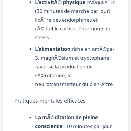
L’activitÃ© physique
rÃ©guliÃ¨re
(30 minutes de marche par jour)
libÃ¨re des endorphines et
rÃ©duit le cortisol, l’hormone du
stress
L’alimentation
riche en omÃ©ga-
3, magnÃ©sium et tryptophane
favorise la production de
sÃ©rotonine, le
neurotransmetteur du bien-Ãªtre
Pratiques mentales efficaces
La mÃ©ditation de pleine
conscience
: 10 minutes par jour