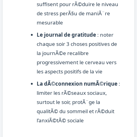
suffisent pour rÃ©duire le niveau
de stress perÃ§u de maniÃ¨re
mesurable
Le journal de gratitude
: noter
chaque soir 3 choses positives de
la journÃ©e recalibre
progressivement le cerveau vers
les aspects positifs de la vie
La dÃ©connexion numÃ©rique
:
limiter les rÃ©seaux sociaux,
surtout le soir, protÃ¨ge la
qualitÃ© du sommeil et rÃ©duit
l’anxiÃ©tÃ© sociale