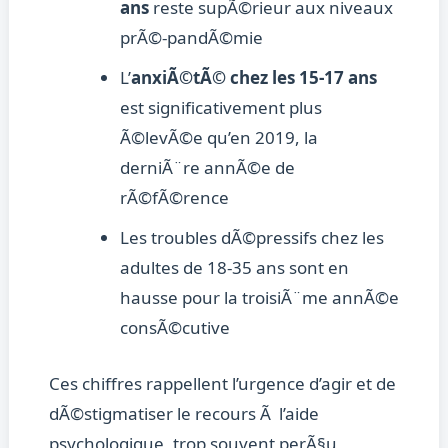
ans
reste supÃ©rieur aux niveaux
prÃ©-pandÃ©mie
L’
anxiÃ©tÃ© chez les 15-17 ans
est significativement plus
Ã©levÃ©e qu’en 2019, la
derniÃ¨re annÃ©e de
rÃ©fÃ©rence
Les troubles dÃ©pressifs chez les
adultes de 18-35 ans sont en
hausse pour la troisiÃ¨me annÃ©e
consÃ©cutive
Ces chiffres rappellent l’urgence d’agir et de
dÃ©stigmatiser le recours Ã l’aide
psychologique, trop souvent perÃ§u