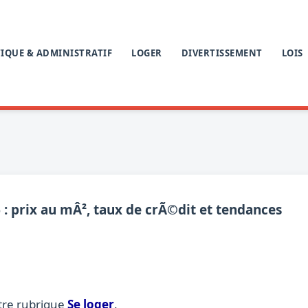
IQUE & ADMINISTRATIF
LOGER
DIVERTISSEMENT
LOIS
 prix au mÂ², taux de crÃ©dit et tendances
tre rubrique
Se loger
.