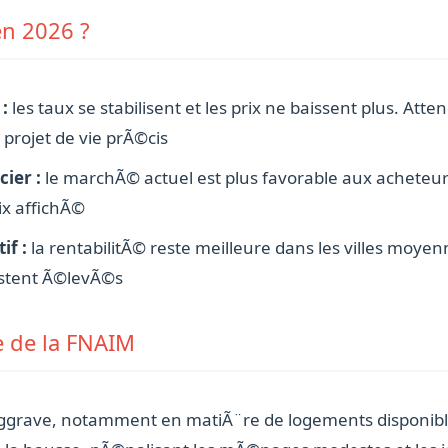
en 2026 ?
:
les taux se stabilisent et les prix ne baissent plus. At
projet de vie prÃ©cis
ier :
le marchÃ© actuel est plus favorable aux acheteu
rix affichÃ©
if :
la rentabilitÃ© reste meilleure dans les villes moye
estent Ã©levÃ©s
e de la FNAIM
’aggrave, notamment en matiÃ¨re de logements disponibl