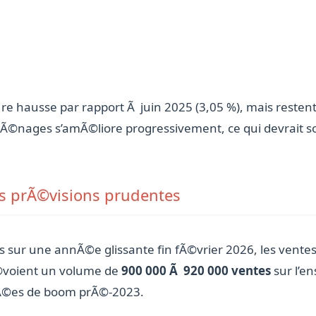
 hausse par rapport Ã juin 2025 (3,05 %), mais restent 
Ã©nages s’amÃ©liore progressivement, ce qui devrait so
es prÃ©visions prudentes
ns sur une annÃ©e glissante fin fÃ©vrier 2026, les ven
rÃ©voient un volume de
900 000 Ã 920 000 ventes
sur l’e
Ã©es de boom prÃ©-2023.