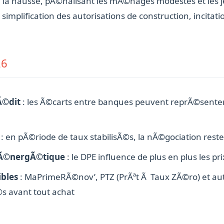
 Ã la hausse, pÃ©nalisant les mÃ©nages modestes et les 
mplification des autorisations de construction, incitation
26
Ã©dit
: les Ã©carts entre banques peuvent reprÃ©senter p
: en pÃ©riode de taux stabilisÃ©s, la nÃ©gociation reste
n Ã©nergÃ©tique
: le DPE influence de plus en plus les pr
ibles
: MaPrimeRÃ©nov’, PTZ (PrÃªt Ã Taux ZÃ©ro) et autre
s avant tout achat