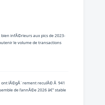
bien infÃ©rieurs aux pics de 2023-
utenir le volume de transactions
tes ont lÃ©gÃ¨rement reculÃ© Ã 941
nsemble de l’annÃ©e 2026 â€” stable