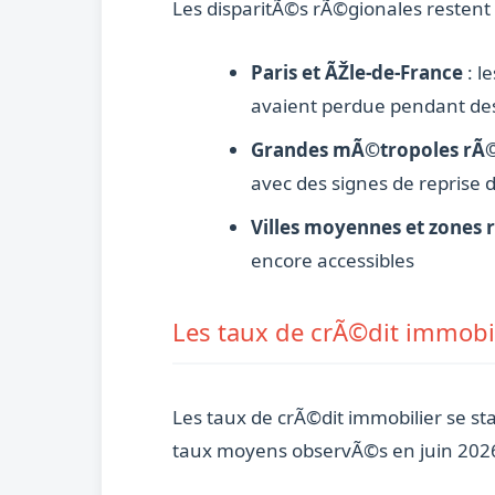
Les disparitÃ©s rÃ©gionales resten
Paris et ÃŽle-de-France
: l
avaient perdue pendant des
Grandes mÃ©tropoles rÃ©
avec des signes de reprise 
Villes moyennes et zones 
encore accessibles
Les taux de crÃ©dit immobil
Les taux de crÃ©dit immobilier se s
taux moyens observÃ©s en juin 2026