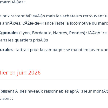
t marquÃ©es :
es prix restent Ã©levÃ©s mais les acheteurs retrouvent 
 annÃ©es. L’ÃŽle-de-France reste la locomotive du mar
gionales
(Lyon, Bordeaux, Nantes, Rennes) : lÃ©gÃ¨re b
dans les quartiers prisÃ©s
rurales
: l’attrait pour la campagne se maintient avec u
ier en juin 2026
tabilisent Ã des niveaux raisonnables aprÃ¨s leur mont
 sont :