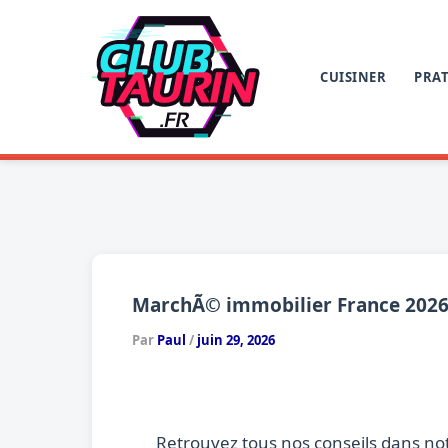
Aller
au
contenu
CUISINER
PRAT
MarchÃ© immobilier France 2026 :
Par
Paul
/
juin 29, 2026
Retrouvez tous nos conseils dans no