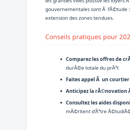
les grandes villes pousse les loyers
gouvernementales sont Ã l’Ã©tude : si
extension des zones tendues.
Conseils pratiques pour 20
Comparez les offres de cr
durÃ©e totale du prÃªt
Faites appel Ã un courtier
Anticipez la rÃ©novatio
Consultez les aides dispon
mÃ©ritent d’Ãªtre Ã©tudiÃ©