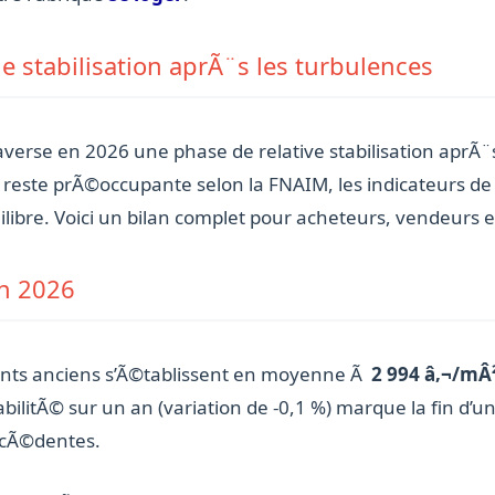
e stabilisation aprÃ¨s les turbulences
verse en 2026 une phase de relative stabilisation aprÃ¨
nt reste prÃ©occupante selon la FNAIM, les indicateurs 
bre. Voici un bilan complet pour acheteurs, vendeurs et
en 2026
ments anciens s’Ã©tablissent en moyenne Ã
2 994 â‚¬/mÂ
abilitÃ© sur un an (variation de -0,1 %) marque la fin d’
cÃ©dentes.