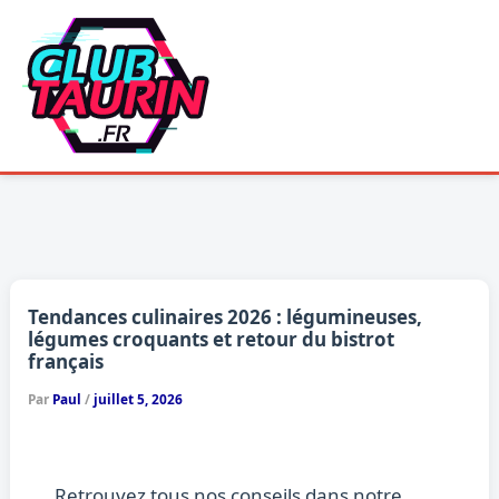
Aller
au
contenu
Tendances culinaires 2026 : légumineuses,
légumes croquants et retour du bistrot
français
Par
Paul
/
juillet 5, 2026
Retrouvez tous nos conseils dans notre