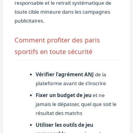
responsable et le retrait systématique de
toute cible mineure dans les campagnes
publicitaires.
Comment profiter des paris
sportifs en toute sécurité
Vérifier l’agrément ANJ
de la
plateforme avant de s’inscrire
Fixer un budget de jeu
et ne
jamais le dépasser, quel que soit le
résultat des matchs
Utiliser les outils de jeu