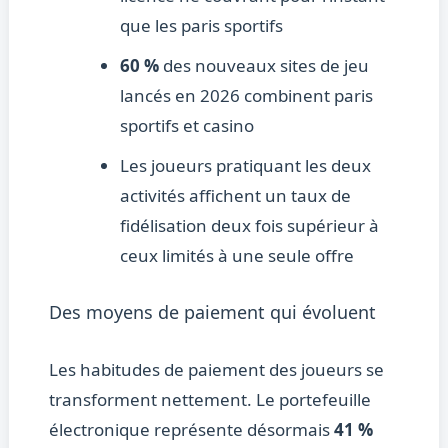
que les paris sportifs
60 %
des nouveaux sites de jeu
lancés en 2026 combinent paris
sportifs et casino
Les joueurs pratiquant les deux
activités affichent un taux de
fidélisation deux fois supérieur à
ceux limités à une seule offre
Des moyens de paiement qui évoluent
Les habitudes de paiement des joueurs se
transforment nettement. Le portefeuille
électronique représente désormais
41 %