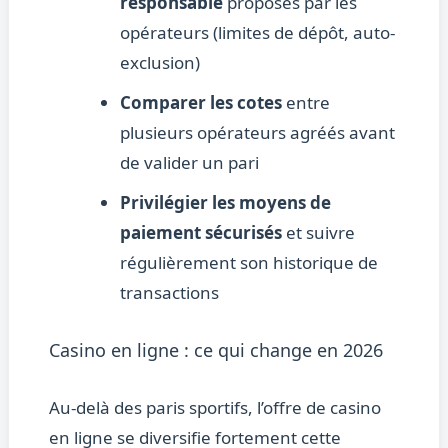
responsable
proposés par les
opérateurs (limites de dépôt, auto-
exclusion)
Comparer les cotes
entre
plusieurs opérateurs agréés avant
de valider un pari
Privilégier les moyens de
paiement sécurisés
et suivre
régulièrement son historique de
transactions
Casino en ligne : ce qui change en 2026
Au-delà des paris sportifs, l’offre de casino
en ligne se diversifie fortement cette